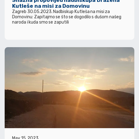
Snažna propovijed nadbiskupa Dražena
Kutleše na misi za Domovinu
Zagreb 30.05.2023. Nadbiskup Kutleša na misi za
Domovinu: Zapitajmo se što se dogodilo s dušom našeg
naroda i kuda smo se zaputili
May 15, 2023